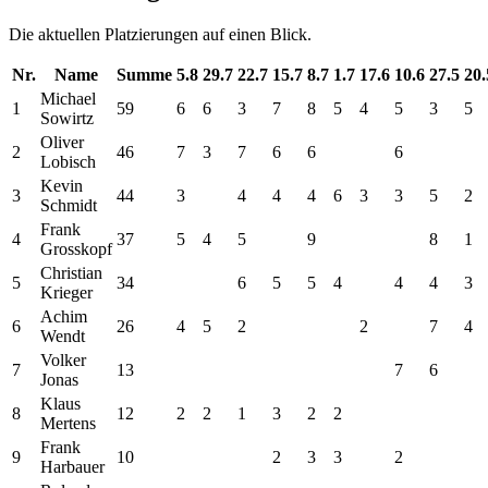
Die aktuellen Platzierungen auf einen Blick.
Nr.
Name
Summe
5.8
29.7
22.7
15.7
8.7
1.7
17.6
10.6
27.5
20.
Michael
1
59
6
6
3
7
8
5
4
5
3
5
Sowirtz
Oliver
2
46
7
3
7
6
6
6
Lobisch
Kevin
3
44
3
4
4
4
6
3
3
5
2
Schmidt
Frank
4
37
5
4
5
9
8
1
Grosskopf
Christian
5
34
6
5
5
4
4
4
3
Krieger
Achim
6
26
4
5
2
2
7
4
Wendt
Volker
7
13
7
6
Jonas
Klaus
8
12
2
2
1
3
2
2
Mertens
Frank
9
10
2
3
3
2
Harbauer