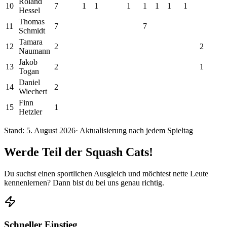
Roland
10
7
1
1
1
1
1
1
1
Hessel
Thomas
11
7
7
Schmidt
Tamara
12
2
2
Naumann
Jakob
13
2
1
Togan
Daniel
14
2
Wiechert
Finn
15
1
Hetzler
Stand:
5. August 2026
· Aktualisierung nach jedem Spieltag
Werde Teil der Squash Cats!
Du suchst einen sportlichen Ausgleich und möchtest nette Leute
kennenlernen? Dann bist du bei uns genau richtig.
Schneller Einstieg